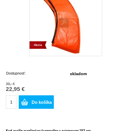
Akcia
Dostupnosť:
skladom
30,- €
22,95 €
Do košíka
Kryt pružín oranžový na trampolínu s priemerom 183 cm