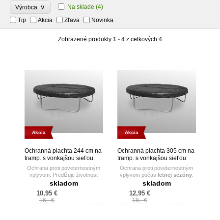
∨
Na sklade
(4)
Výrobca
Tip
Akcia
Zľava
Novinka
Zobrazené produkty
1 - 4
z celkových
4
Akcia
Akcia
Ochranná plachta 244 cm na
Ochranná plachta 305 cm na
tramp. s vonkajšou sieťou
tramp. s vonkajšou sieťou
Ochrana proti poveternostným
Ochrana proti poveternostným
vplyvom. Predlžuje životnosť
vplyvom počas
letnej sezóny
.
trampolíny
Predlžuje životnosť trampolíny.
skladom
skladom
10,95 €
12,95 €
16,- €
18,- €