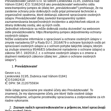
Prevádzkovateľ Gevon s.r.o. so sídlom Lieskovská 313/5, Dubnica nad
Váhom 01841 IČO: 51662418 ako prevádzkovateľ webového sídla
www.trampoliny-jumpex.sk (ďalej len „prevádzkovateľ“) prehlasuje, že na
zaistenie ochrany práv dotknutých osôb prijal primerané technické a
organizačné opatrenia, ktoré deklarujú zákonné spracúvanie osobných
údajov. Prevádzkovateľ ďalej zaviedol transparentný systém
zaznamenávania bezpečnostných incidentov a akýchkoľvek otázok zo
strany dotknutej osoby, ako aj iných osôb.
Jednotlivé informácie sa môže dotknutá osoba dozvedieť na webovom
sídle prevádzkovateľa: https://trampoliny-jumpex.sk/podmienky-ochrany-
osobných-údajov.
Nižšie uvádzame informácie o spracúvaní a ochrane osobných údajov v
zmysle nariadenia EP a Rady EÚ č. 2016/679 o ochrane fyzických osôb pri
spracúvaní osobných údajov a o voľnom pohybe takýchto údajov, ktorým
sa zrušuje smernica 95/46/ES (všeobecné nariadenie o ochrane údajov) a
zákona SR č. 18/2018 Z. z. o ochrane osobných údajov a o zmene a
doplnení niektorých zákonov (ďalej len: „zákon o ochrane osobných
údajov“).
Prevádzkovateľ
Gevon s.r.o.
Lieskovská 313/5, Dubnica nad Váhom 01841
IČO:51662418
IČ DPH: SK 2120755934
Vaše údaje spracúvame pre vlastné účely ako Prevádzkovateľ. To
znamená, že my stanovujeme účely, pre ktoré Vaše osobné údaje
zhromažďujeme, určujeme prostriedky spracúvania a zodpovedáme za ich
riadne vykonanie.
2.
Zoznam našich sprostredkovateľov a príjemcov, ktorí spracúvajú