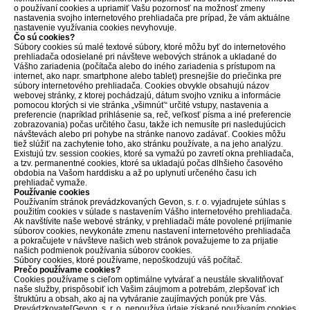
o používaní cookies a upriamiť Vašu pozornosť na možnosť zmeny
nastavenia svojho internetového prehliadača pre prípad, že vám aktuálne
nastavenie využívania cookies nevyhovuje.
Čo sú cookies?
Súbory cookies sú malé textové súbory, ktoré môžu byť do internetového
prehliadača odosielané pri návšteve webových stránok a ukladané do
Vášho zariadenia (počítača alebo do iného zariadenia s prístupom na
internet, ako napr. smartphone alebo tablet) presnejšie do priečinka pre
súbory internetového prehliadača. Cookies obvykle obsahujú názov
webovej stránky, z ktorej pochádzajú, dátum svojho vzniku a informácie
pomocou ktorých si vie stránka „všimnúť“ určité vstupy, nastavenia a
preferencie (napríklad prihlásenie sa, reč, veľkosť písma a iné preferencie
zobrazovania) počas určitého času, takže ich nemusíte pri nasledujúcich
návštevách alebo pri pohybe na stránke nanovo zadávať. Cookies môžu
tiež slúžiť na zachytenie toho, ako stránku používate, a na jeho analýzu.
Existujú tzv. session cookies, ktoré sa vymažú po zavretí okna prehliadača,
a tzv. permanentné cookies, ktoré sa ukladajú počas dlhšieho časového
obdobia na Vašom harddisku a až po uplynutí určeného času ich
prehliadač vymaže.
Používanie cookies
Používaním stránok prevádzkovaných Gevon, s. r. o. vyjadrujete súhlas s
použitím cookies v súlade s nastavením Vášho internetového prehliadača.
Ak navštívite naše webové stránky, v prehliadači máte povolené prijímanie
súborov cookies, nevykonáte zmenu nastavení internetového prehliadača
a pokračujete v návšteve našich web stránok považujeme to za prijatie
našich podmienok používania súborov cookies.
Súbory cookies, ktoré používame, nepoškodzujú váš počítač.
Prečo používame cookies?
Cookies používame s cieľom optimálne vytvárať a neustále skvalitňovať
naše služby, prispôsobiť ich Vašim záujmom a potrebám, zlepšovať ich
štruktúru a obsah, ako aj na vytváranie zaujímavých ponúk pre Vás.
PrevádzkovateľGevon, s. r. o. nepoužíva údaje získané používaním cookies