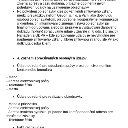
zmena adresy a času dodania, prípadne doplnenia iných
potrebných údajov na uzatvorenie objednávky
Po potvrdení objednávky, čiže po vzniknutí zmluvného vzťahu
medzi prevádzkovateľom Gevon, s. r. o. a Vami ako dotknutou
osobou objednávateľom, pri potrebnej kooperatívnej komunikácií
s klientom, pri informovaní o zmenách stavu objednávky, pri
finálnom doručovaní, alebo pri príprave a vystavovaní daňového
dokladu (faktúry) spracúvame údaje v zmysle čl. 6 ods. 1 písm. b)
Nariadenia GDPR – kde spracúvanie údajov je nevyhnutné pre
naplnenie zmluvného vzťahu, ktorej zmluvnou stranou ste Vy ako
dotknutá osoba klient.
4.
Zoznam spracúvaných osobných údajov
Údaje potrebné pre odoslanie správy prostredníctvom online
kontaktného formulára
– Meno
– Adresa elektronickej pošty
– Telefónne číslo
– Mesto
Údaje potrebné pre realizáciu objednávky
– Meno a priezvisko
– Adresa elektronickej pošty
– Adresa trvalého bydliska, prípadne iná korešpondenčná adresa pre
doručenie zásielky
– Telefónne číslo
Fakturačné údaje