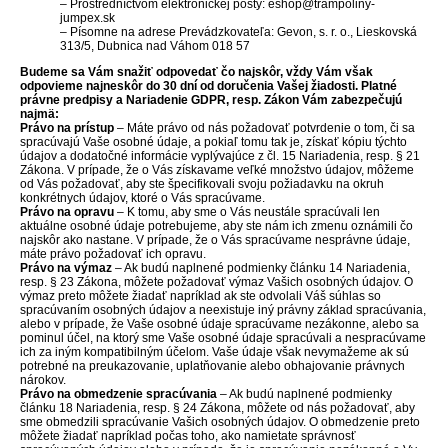
– Prostredníctvom elektronickej pošty: eshop@trampoliny-
jumpex.sk
– Písomne na adrese Prevádzkovateľa: Gevon, s. r. o., Lieskovská
313/5, Dubnica nad Váhom 018 57
Budeme sa Vám snažiť odpovedať čo najskôr, vždy Vám však
odpovieme najneskôr do 30 dní od doručenia Vašej žiadosti. Platné
právne predpisy a Nariadenie GDPR, resp. Zákon Vám zabezpečujú
najmä:
Právo na prístup
– Máte právo od nás požadovať potvrdenie o tom, či sa
spracúvajú Vaše osobné údaje, a pokiaľ tomu tak je, získať kópiu týchto
údajov a dodatočné informácie vyplývajúce z čl. 15 Nariadenia, resp. § 21
Zákona. V prípade, že o Vás získavame veľké množstvo údajov, môžeme
od Vás požadovať, aby ste špecifikovali svoju požiadavku na okruh
konkrétnych údajov, ktoré o Vás spracúvame.
Právo na opravu
– K tomu, aby sme o Vás neustále spracúvali len
aktuálne osobné údaje potrebujeme, aby ste nám ich zmenu oznámili čo
najskôr ako nastane. V prípade, že o Vás spracúvame nesprávne údaje,
máte právo požadovať ich opravu.
Právo na výmaz
– Ak budú naplnené podmienky článku 14 Nariadenia,
resp. § 23 Zákona, môžete požadovať výmaz Vašich osobných údajov. O
výmaz preto môžete žiadať napríklad ak ste odvolali Váš súhlas so
spracúvaním osobných údajov a neexistuje iný právny základ spracúvania,
alebo v prípade, že Vaše osobné údaje spracúvame nezákonne, alebo sa
pominul účel, na ktorý sme Vaše osobné údaje spracúvali a nespracúvame
ich za iným kompatibilným účelom. Vaše údaje však nevymažeme ak sú
potrebné na preukazovanie, uplatňovanie alebo obhajovanie právnych
nárokov.
Právo na obmedzenie spracúvania
– Ak budú naplnené podmienky
článku 18 Nariadenia, resp. § 24 Zákona, môžete od nás požadovať, aby
sme obmedzili spracúvanie Vašich osobných údajov. O obmedzenie preto
môžete žiadať napríklad počas toho, ako namietate správnosť