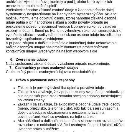
archivácie, výkonu daňovej kontroly a pod.), alebo ktoré by bez ich
uchovania nebolo možné splniť.
Akékoľvek náhodne získané osobné údaje v žiadnom prípade ďalej
systematicky nespracúvame na žiadny nami vymedzený účel. Ak je to
možné, informujeme dotknutú osobu, ktorej náhodne získané osobné
údaje patria o ich náhodnom získaní a podľa povahy prípadu jej
poskytneme potrebnú súčinnosť vedúcu k obnoveniu kontroly nad jej
osobnými údajmi. Ihneď po týchto nevyhnutných úkonoch smerujúcich k
vyriešeniu situácie, všetky náhodne získané osobné údaje bezodkladne
bezpečným spôsobom zlikvidujeme.
V prípade záujmu o ďalšie informácie o konkrétnej dobe uchovávania
Vašich osobných údajov nás prosím kontaktujte prostredníctvom
kontaktných údajov uvedených na našom webovom sídle
6. Zverejnenie údajov
Naša spoločnosť získané údaje v žiadnom prípade nezverejňuje.
7. Cezhraničný prenos osobných údajov
Cezhraničný prenos osobných údajov sa neuskutočňuje.
8. Práva a povinnosti dotknutej osoby
Zákazník je povinný uviesť iba úplné a pravdivé údaje.
Zákazník sa zaväzuje, že v prípade zmeny svoje údaje zaktualizuje
a to najneskôr pred zrealizovaním prvej objednávky nasledujúcej
po vzniku zmeny.
Zákazník sa zaväzuje, že ak poskytne osobné údaje tretej osoby
(meno, priezvisko, telefónne číslo), robí tak iba s jej súhlasom a
dotknutá osoba je oboznámená s postupmi, právami a
povinnosťami, ktoré sú uvedené na tejto stránke.
Ako náš klient a dotknutá osoba máte v stanovenom rozsahu právo
rozhodovať o nakladaní s Vašimi osobnými údajmi. Uplatniť nižšie
uvedené práva si môžete: