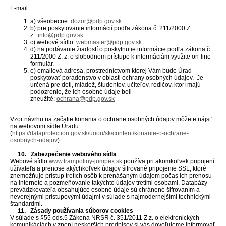
E-mail :
a) všeobecne:
dozor@pdp.gov.sk
b) pre poskytovanie informácií podľa zákona č. 211/2000 Z.
z.:
info@pdp.gov.sk
c) webové sídlo:
webmaster@pdp.gov.sk
d) na podávanie žiadostí o poskytnutie informácie podľa zákona č.
211/2000 Z. z. o slobodnom prístupe k informáciám využite on-line
formulár.
e) emailová adresa, prostredníctvom ktorej Vám bude Úrad
poskytovať poradenstvo v oblasti ochrany osobných údajov. Je
určená pre deti, mládež, študentov, učiteľov, rodičov, ktorí majú
podozrenie, že ich osobné údaje boli
zneužité:
ochrana@pdp.gov.sk
Vzor návrhu na začatie konania o ochrane osobných údajov môžete nájsť
na webovom sídle Úradu
(
https://dataprotection.gov.sk/uoou/sk/content/konanie-o-ochrane-
osobnych-udajov
).
10. Zabezpečenie webového sídla
Webové sídlo
www.trampoliny-jumpex.sk
používa pri akomkoľvek pripojení
užívateľa a prenose akýchkoľvek údajov šifrované pripojenie SSL, ktoré
znemožňuje prístup tretích osôb k prenášaným údajom počas ich prenosu
na internete a pozmeňovanie takýchto údajov tretími osobami. Databázy
prevádzkovateľa obsahujúce osobné údaje sú chránené šifrovaním a
neverejnými prístupovými údajmi v súlade s najmodernejšími technickými
štandardmi.
11. Zásady používania súborov cookies
V súlade s §55 ods.5 Zákona NRSR č. 351/2011 Z.z. o elektronických
komunikáciách v znení neskorších predpisov si vás dovoľujeme informovať