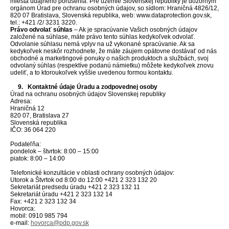
miesta údajného porušenia. Pre územie Slovenskej republiky je dozorným
orgánom Úrad pre ochranu osobných údajov, so sídlom: Hraničná 4826/12,
820 07 Bratislava, Slovenská republika, web: www.dataprotection.gov.sk,
tel.: +421 /2/ 3231 3220.
Právo odvolať súhlas
– Ak je spracúvanie Vašich osobných údajov
založené na súhlase, máte právo tento súhlas kedykoľvek odvolať.
Odvolanie súhlasu nemá vplyv na už vykonané spracúvanie. Ak sa
kedykoľvek neskôr rozhodnete, že máte záujem opätovne dostávať od nás
obchodné a marketingové ponuky o našich produktoch a službách, svoj
odvolaný súhlas (respektíve podanú námietku) môžete kedykoľvek znovu
udeliť, a to ktoroukoľvek vyššie uvedenou formou kontaktu.
9. Kontaktné údaje Úradu a zodpovednej osoby
Úrad na ochranu osobných údajov Slovenskej republiky
Adresa:
Hraničná 12
820 07, Bratislava 27
Slovenská republika
IČO: 36 064 220
Podateľňa:
pondelok – štvrtok: 8:00 – 15:00
piatok: 8:00 – 14:00
Telefonické konzultácie v oblasti ochrany osobných údajov:
Utorok a Štvrtok od 8:00 do 12:00 +421 2 323 132 20
Sekretariát predsedu úradu +421 2 323 132 11
Sekretariát úradu +421 2 323 132 14
Fax: +421 2 323 132 34
Hovorca:
mobil: 0910 985 794
e-mail:
hovorca@pdp.gov.sk