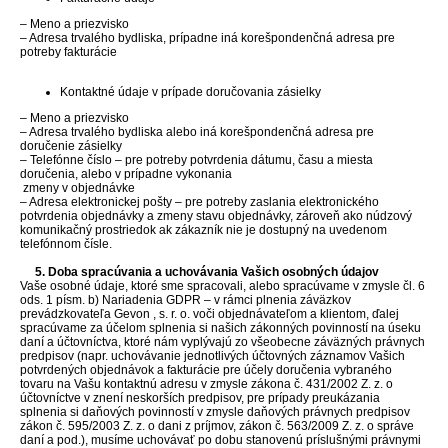
– Meno a priezvisko
– Adresa trvalého bydliska, prípadne iná korešpondenčná adresa pre
potreby fakturácie
Kontaktné údaje v prípade doručovania zásielky
– Meno a priezvisko
– Adresa trvalého bydliska alebo iná korešpondenčná adresa pre
doručenie zásielky
– Telefónne číslo – pre potreby potvrdenia dátumu, času a miesta
doručenia, alebo v prípadne vykonania
zmeny v objednávke
– Adresa elektronickej pošty – pre potreby zaslania elektronického
potvrdenia objednávky a zmeny stavu objednávky, zároveň ako núdzový
komunikačný prostriedok ak zákazník nie je dostupný na uvedenom
telefónnom čísle.
5. Doba spracúvania a uchovávania Vašich osobných údajov
Vaše osobné údaje, ktoré sme spracovali, alebo spracúvame v zmysle čl. 6
ods. 1 písm. b) Nariadenia GDPR – v rámci plnenia záväzkov
prevádzkovateľa Gevon , s. r. o. voči objednávateľom a klientom, ďalej
spracúvame za účelom splnenia si našich zákonných povinností na úseku
daní a účtovníctva, ktoré nám vyplývajú zo všeobecne záväzných právnych
predpisov (napr. uchovávanie jednotlivých účtovných záznamov Vašich
potvrdených objednávok a fakturácie pre účely doručenia vybraného
tovaru na Vašu kontaktnú adresu v zmysle zákona č. 431/2002 Z. z. o
účtovníctve v znení neskorších predpisov, pre prípady preukázania
splnenia si daňových povinností v zmysle daňových právnych predpisov
zákon č. 595/2003 Z. z. o dani z príjmov, zákon č. 563/2009 Z. z. o správe
daní a pod.), musíme uchovávať po dobu stanovenú príslušnými právnymi