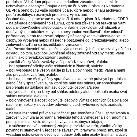
predpismi. V každom prípade sa ale riadime zásadou minimalizácie
uchovávania osobných údajov v zmysle čl. 5 ods. 1 písm. e) Nariadenia
GDPR a preto budú Vaše osobné údaje, ktoré nepodliehajú archivácii
podľa osobitných právnych predpisov, vymazané.
Osobné údaje spracúvané v zmysle čl. 6 ods. 1 písm. f) Nariadenia GDPR
– na základe oprávneného záujmu, ktoré boli získané pri reakcii na Vami
podaný dopyt/podnet alebo otázku ohľadne poskytovaných služieb a
dodávaných produktov, kedy bolo nevyhnutné verifikovať relevantnosť
požiadavky, alebo realizovať prípadný následný kontakt klienta/dotknutej
osoby, po vybavení neboli následne postúpené do predzmluvného alebo
zmluvného vzťahu sú bezodkladne vymazané.
Ako Prevádzkovateľ zabezpečíme výmaz osobných údajov bez zbytočného
odkladu po tom, ako: boli ukončené všetky zmluvné vzťahy medzi Vami
a nami ako prevádzkovateľom ; a/alebo
– zanikli všetky Vaše záväzky voči prevádzkovateľovi; a/alebo
– boli vybavené všetky Vaše reklamácie a žiadosti; a/alebo
– boli vysporiadané všetky ďalšie práva a povinnosti medzi Vami a nami
ako prevádzkovateľom; a/alebo
– boli naplnené všetky účely spracúvania stanovené právnymi predpismi
alebo účely spracúvania, na ktoré ste nám dali súhlas, ak spracúvanie
prebiehalo na základe súhlasu dotknutej osoby; a/alebo
– uplynula lehota, na ktorý bol súhlas udelený alebo dotknutá osoba svoj
súhlas odvolala; a/alebo
– bolo vyhovené žiadosti dotknutej osoby o výmaz osobných údajov a bol
naplnený niektorý z dôvodov odôvodňujúcich vyhovenie tejto žiadosti;
a/alebo
– nastala rozhodná právna skutočnosť pre skončenie účelu spracúvania a
zároveň uplynula aj ochranná retenčná lehota vymedzená s ohľadom na
princíp minimalizácie doby uchovávania osobných údajov;
– a súčasne netrvá oprávnený záujem prevádzkovateľa, zanikli všetky
povinnosti stanovené všeobecne záväznými právnymi predpismi, ktoré si
vyžadujú uchovávanie osobných údajov dotknutej osoby (najmä na účely