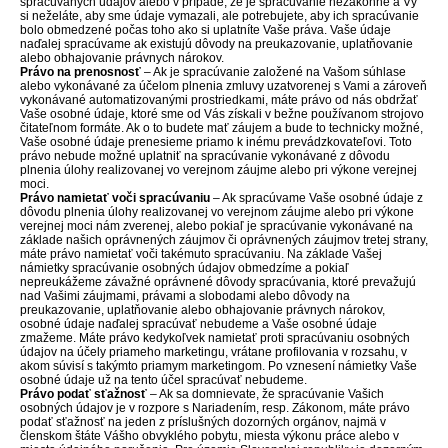
spracúvaných údajov alebo v prípade, že je spracúvanie nezákonné a Vy
si neželáte, aby sme údaje vymazali, ale potrebujete, aby ich spracúvanie
bolo obmedzené počas toho ako si uplatníte Vaše práva. Vaše údaje
naďalej spracúvame ak existujú dôvody na preukazovanie, uplatňovanie
alebo obhajovanie právnych nárokov.
Právo na prenosnosť
– Ak je spracúvanie založené na Vašom súhlase
alebo vykonávané za účelom plnenia zmluvy uzatvorenej s Vami a zároveň
vykonávané automatizovanými prostriedkami, máte právo od nás obdržať
Vaše osobné údaje, ktoré sme od Vás získali v bežne používanom strojovo
čitateľnom formáte. Ak o to budete mať záujem a bude to technicky možné,
Vaše osobné údaje prenesieme priamo k inému prevádzkovateľovi. Toto
právo nebude možné uplatniť na spracúvanie vykonávané z dôvodu
plnenia úlohy realizovanej vo verejnom záujme alebo pri výkone verejnej
moci.
Právo namietať voči spracúvaniu
– Ak spracúvame Vaše osobné údaje z
dôvodu plnenia úlohy realizovanej vo verejnom záujme alebo pri výkone
verejnej moci nám zverenej, alebo pokiaľ je spracúvanie vykonávané na
základe našich oprávnených záujmov či oprávnených záujmov tretej strany,
máte právo namietať voči takémuto spracúvaniu. Na základe Vašej
námietky spracúvanie osobných údajov obmedzíme a pokiaľ
nepreukážeme závažné oprávnené dôvody spracúvania, ktoré prevažujú
nad Vašimi záujmami, právami a slobodami alebo dôvody na
preukazovanie, uplatňovanie alebo obhajovanie právnych nárokov,
osobné údaje naďalej spracúvať nebudeme a Vaše osobné údaje
zmažeme. Máte právo kedykoľvek namietať proti spracúvaniu osobných
údajov na účely priameho marketingu, vrátane profilovania v rozsahu, v
akom súvisí s takýmto priamym marketingom. Po vznesení námietky Vaše
osobné údaje už na tento účel spracúvať nebudeme.
Právo podať sťažnosť
– Ak sa domnievate, že spracúvanie Vašich
osobných údajov je v rozpore s Nariadením, resp. Zákonom, máte právo
podať sťažnosť na jeden z príslušných dozorných orgánov, najmä v
členskom štáte Vášho obvyklého pobytu, miesta výkonu práce alebo v