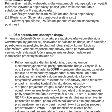
Vaše osobné údaje
Pri navštívení nášho webového sídla www.tampoliny-jumpex.sk a pri využití
možnosti vytvorenia objednávky poskytujeme Vaše osobné údaje
subdodávateľom Prevádzkovateľa:
- Kuriérskym spoločnostiam za účelom doručenia objednávky
(123Kurier s.r.o., Slovenský doručovací systém s.r.o.)
- Účtovnej spoločnosti, za účelom plnenia zákonom stanovených
povinností
3. Účel spracúvania osobných údajov
V mene spoločnosti Gevon s.r.o. ako prevádzkovateľa webového sídla
www.trampolíny-jumpex.sk, získavame od Vás iba tie údaje, ktoré skutočne
potrebujeme na poskytnutie plnohodnotnej služby: komunikácia so
zákazníkom, vedenie evidencie objednávky, alebo pri vybavovaní
vzniknutých reklamácií. Účely spracúvania osobných údajov pri
jednotlivých procesných krokoch sú:
Pri komunikácii s klientmi telefonicky, osobne, formou
elektronickej/papierovej pošty, spracúvame údaje v zmysle čl. 6
ods. 1 písm. f) Nariadenia GDPR – oprávneného záujmu za účelom
reakcie na Vami podaný dopyt/podnet alebo otázku ohľadne
poskytovaných služieb a dodávaných produktov, kedy je
nevyhnutné verifikovať relevantnosť požiadavky, alebo realizovať
prípadný následný kontakt Vás ako dotknutej osoby
V prípade prejavenia záujmu o naše tovary, pri vytváraní
objednávky tovarov telefonicky, formou elektronickej/papierovej
pošty spracúvame údaje v zmysle čl. 6 ods. 1 písm. b) Nariadenia
GDPR – kde spracúvanie údajov je nevyhnutné na vykonávanie
potrebných opatrení podľa Vašich požiadaviek ako objednávateľa
pred uzatvorením a potvrdením objednávky, čiže počas procesu
predzmluvného vzťahu – napr. identifikácia klienta počas
vytvárania, definovania alebo úpravy objednávky, určenie alebo