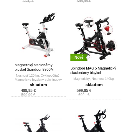
550,- €
599,99 €
Nové
Magnetický stacionárny
Spindoor MAG 5 Magnetický
bicykel Spindoor 8800M
stacionárny bicykel
silver
Nosnosť 120 kg. Cyklopočítač.
Magnetický, Nosnosť 140kg,
Magneticky brzdený spinningový
bicykel.
skladom
skladom
499,95 €
599,95 €
599,99 €
699,- €