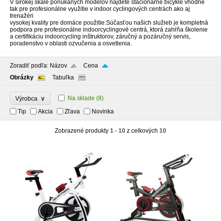
V širokej škále ponúkaných modelov nájdete stacionárne bicykle vhodné
tak pre profesionálne využitie v indoor cyclingových centrách ako aj
trenažéri
vysokej kvality pre domáce použitie.Súčasťou našich služieb je kompletná
podpora pre profesionálne indoorcyclingové centrá, ktorá zahŕňa školenie
a certifikáciu indoorcycling inštruktorov, záručný a pozáručný servis,
poradenstvo v oblasti ozvučenia a osvetlenia.
Zoradiť podľa:
Názov
Cena
Obrázky
Tabuľka
∨
Na sklade
(8)
Výrobca
Tip
Akcia
Zľava
Novinka
Zobrazené produkty
1 - 10
z celkových
10