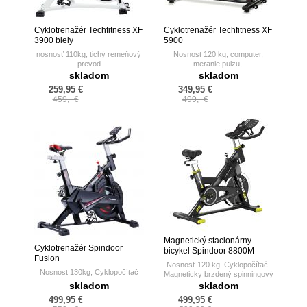
Cyklotrenažér Techfitness XF
Cyklotrenažér Techfitness XF
3900 biely
5900
nosnosť 110kg, tichý remeňový
Nosnost 120 kg, computer,
prevod
meranie pulzu,
skladom
skladom
259,95 €
349,95 €
459,- €
499,- €
Magnetický stacionárny
Cyklotrenažér Spindoor
bicykel Spindoor 8800M
Fusion
black
Nosnosť 120 kg. Cyklopočítač.
Nosnost 130kg, Cyklopočítač
Magneticky brzdený spinningový
bicykel.
skladom
skladom
499,95 €
499,95 €