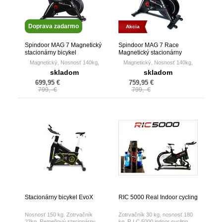
Doprava zadarmo
Akcia
Spindoor MAG 7 Magnetický
Spindoor MAG 7 Race
stacionárny bicykel
Magnetický stacionárny
bicykel
Magnetický, Nosnosť 140kg,
Magnetický, Nosnosť 140kg,
skladom
skladom
699,95 €
759,95 €
799,- €
799,- €
Stacionárny bicykel EvoX
RIC 5000 Real Indoor cycling
Nosnosť 150 kg. Zotrvačník
Zotrvačník 30 kg, nosnosť 180
22kg. Remeňový stacionárny
kg, R.I.C.5000 indoor cycling