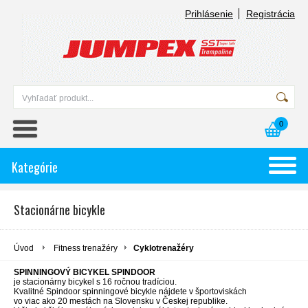
Prihlásenie
Registrácia
0
Kategórie
Stacionárne bicykle
Úvod
Fitness trenažéry
Cyklotrenažéry
SPINNINGOVÝ BICYKEL SPINDOOR
je stacionárny bicykel s 16 ročnou tradíciou.
Kvalitné Spindoor spinningové bicykle nájdete v športoviskách
vo viac ako 20 mestách na Slovensku v Českej republike.