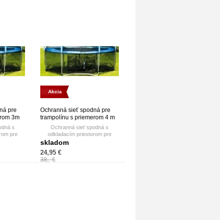
Akcia
ná pre
Ochranná sieť spodná pre
erom 3m
trampolínu s priemerom 4 m
odná s
Ochranná sieť spodná s
rom pre
odkladacím priestorom pre
topánky.
skladom
24,95 €
38,- €