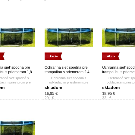
a
Akcia
Akcia
á sieť spodná pre
Ochranná sieť spodná pre
Ochranná sieť spod
ínu s priemerom 1,8
trampolinu s priemerom 2,4
trampolínu s priem
m
anná sieť spodná s
Ochranná sieť spodná s
Ochranná sieť sp
dacím priestorom pre
odkladacím priestorom pre
odkladacím priesto
ky. Pre trampolínu s
topánky. Pre trampolínu s
topánky.
om
skladom
skladom
om 183 cm a 6 tyčovým
priemerom 244 cm a 6 tyčovým
16,95 €
18,95 €
uchytením siete.
uchytením siete.
29,- €
33,- €