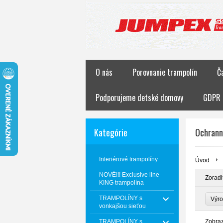
O nás
Porovnanie trampolín
Č
Podporujeme detské domovy
GDPR
Kategórie
Ochrann
Interiérové trampolíny
Úvod
NOVÉ!!! Exclusive line
Zoradi
KING trampolína
TRAMPOLÍNY s
Výr
vonkajšou sieťou
TRAMPOLÍNY s
Zobra