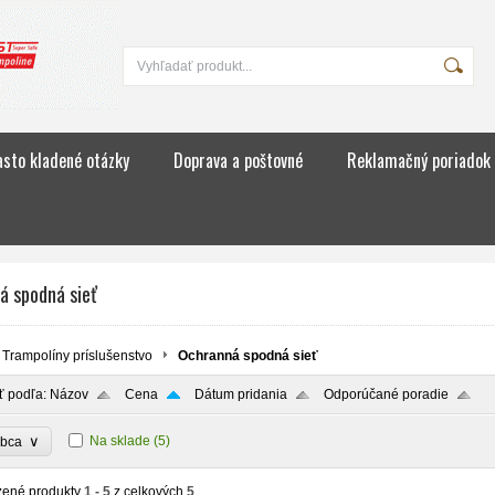
asto kladené otázky
Doprava a poštovné
Reklamačný poriadok
á spodná sieť
Trampolíny príslušenstvo
Ochranná spodná sieť
ť podľa:
Názov
Cena
Dátum pridania
Odporúčané poradie
∨
Na sklade
(5)
obca
zené produkty
1 - 5
z celkových
5