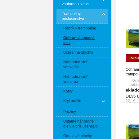
vnútornou sieťou
Trampolíny
príslušenstvo
Rebrík k trampolíne
Ochranná spodná
sieť
Ochranná plachta
Akci
Náhradná sieť
vonkajšia
Ochrann
trampol
Náhradná sieť
m
Ochr
vnútorná
odkla
topán
sklad
Kotvy
priemer
14,95 €
Kryt pružín
22,- €
Pružiny
Ostatné náhradné
diely a príslušenstvo
Odrazové plochy